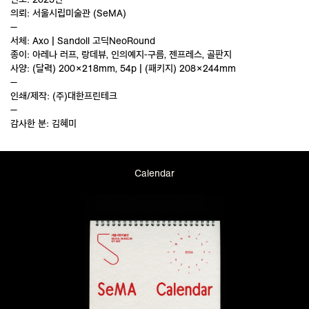
의뢰: 서울시립미술관 (SeMA)
—
서체: Axo | Sandoll 고딕NeoRound
종이: 아레나 러프, 랑데뷰, 인의예지-구름, 젠프레스, 골판지
사양: (달력) 200×218mm, 54p | (패키지) 208×244mm
—
인쇄/제작: (주)대한프린테크
—
감사한 분: 김혜미
Calendar