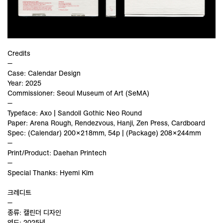
Credits
—
Case: Calendar Design
Year: 2025
Commissioner: Seoul Museum of Art (SeMA)
—
Typeface: Axo | Sandoll Gothic Neo Round
Paper: Arena Rough, Rendezvous, Hanji, Zen Press, Cardboard
Spec: (Calendar) 200×218mm, 54p | (Package) 208×244mm
—
Print/Product: Daehan Printech
—
Special Thanks: Hyemi Kim
크레디트
—
종류: 캘린더 디자인
연도: 2025년