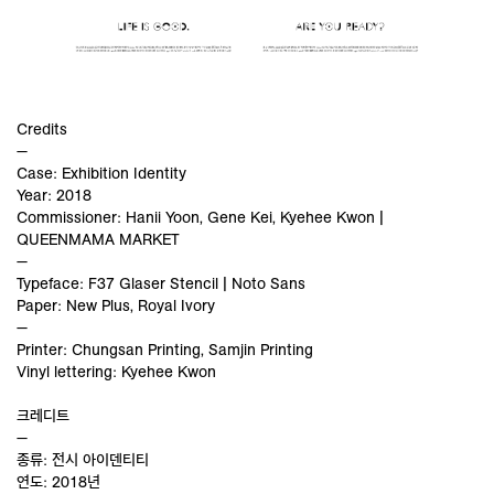
Credits
—
Case: Exhibition Identity
Year: 2018
Commissioner: Hanii Yoon, Gene Kei, Kyehee Kwon |
QUEENMAMA MARKET
—
Typeface: F37 Glaser Stencil | Noto Sans
Paper: New Plus, Royal Ivory
—
Printer: Chungsan Printing, Samjin Printing
Vinyl lettering: Kyehee Kwon
크레디트
—
종류: 전시 아이덴티티
연도: 2018년