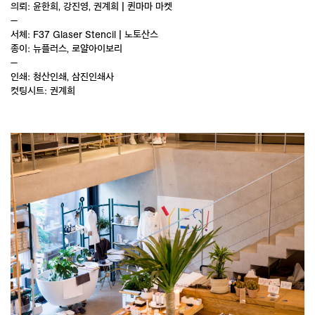
의뢰: 윤한희, 강진영, 권계희 | 퀸마마 마켓
—
서체: F37 Glaser Stencil | 노토산스
종이: 뉴플러스, 로얄아이보리
—
인쇄: 청산인쇄, 삼진인쇄사
컷팅시트: 권계희