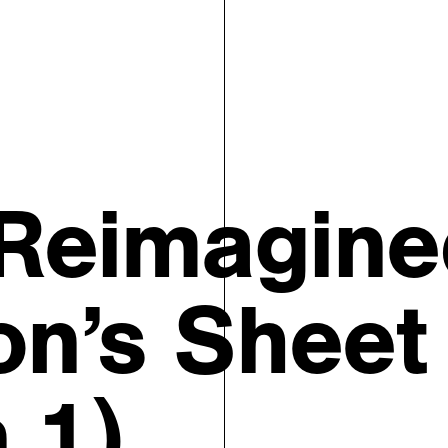
 Reimagine
n’s Sheet
 1)