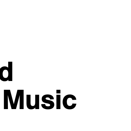
d
 Music