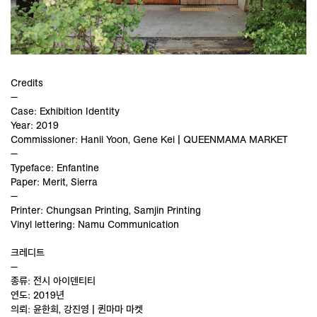
Credits
—
Case: Exhibition Identity
Year: 2019
Commissioner: Hanii Yoon, Gene Kei | QUEENMAMA MARKET
—
Typeface: Enfantine
Paper: Merit, Sierra
—
Printer: Chungsan Printing, Samjin Printing
Vinyl lettering: Namu Communication
크레디트
—
종류: 전시 아이덴티티
연도: 2019년
의뢰: 윤한희, 강진영 | 퀸마마 마켓