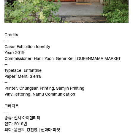
Credits
—
Case: Exhibition Identity
Year: 2019
Commissioner: Hanii Yoon, Gene Kei | QUEENMAMA MARKET
—
Typeface: Enfantine
Paper: Merit, Sierra
—
Printer: Chungsan Printing, Samjin Printing
Vinyl lettering: Namu Communication
크레디트
—
종류: 전시 아이덴티티
연도: 2019년
의뢰: 윤한희, 강진영 | 퀸마마 마켓