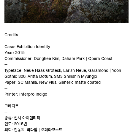
Credits
—
Case: Exhibition Identity
Year: 2015
Commissioner: Donghee Kim, Daham Park | Opera Coast
—
Typeface: Neue Haas Grotesk, Larish Neue, Garamond | Yoon
Gothic 300, Aritta Dotum, SM3 Shinshin Myungjo
Paper: SC Manila, New Plus, Generic matte coated
—
Printer: Interpro Indigo
크레디트
—
종류: 전시 아이덴티티
연도: 2015년
의뢰: 김동희, 박다함 | 오페라코스트