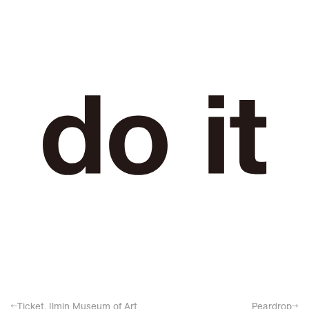
←
Ticket, Ilmin Museum of Art
Peardrop
→