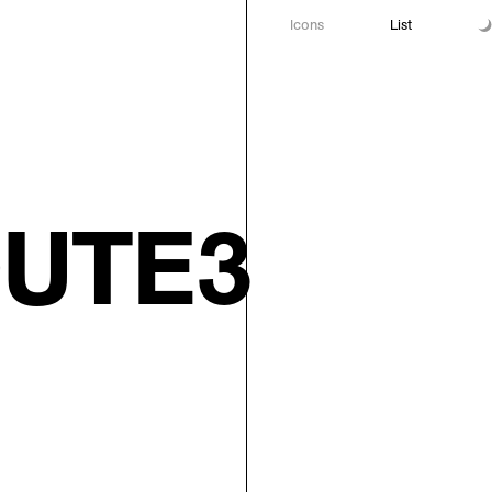
Icons
List
OUTE3