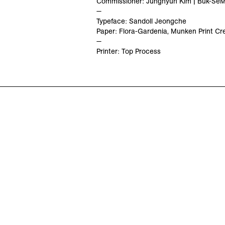
Commissioner: Junghyun Kim | Buk-SeM
—
Typeface: Sandoll Jeongche
Paper: Flora-Gardenia, Munken Print C
—
Printer: Top Process