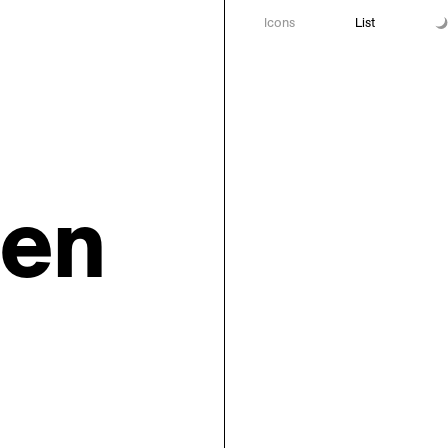
Icons
List
den