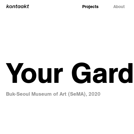
Projects
About
Your Gar
Buk-Seoul Museum of Art (SeMA), 2020